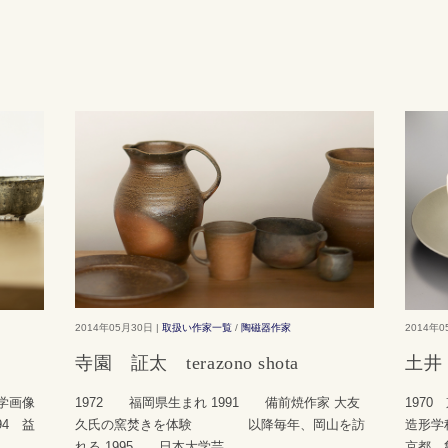
2014年05月30日 |
取扱い作家一覧
/
陶磁器作家
2014年0
寺園 証太 terazono shota
土井 
大学画像
1972 福岡県生まれ 1991 備前焼作家 大友
197
94 益
久氏の窯焚きを体験 以降毎年、岡山を訪
造形学
れる 1995 日本大学芸
...
京都、