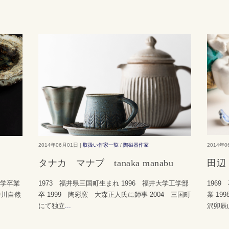
2014年06月01日 |
取扱い作家一覧
/
陶磁器作家
2014年0
タナカ マナブ tanaka manabu
田辺 
大学卒業
1973 福井県三国町生まれ 1996 福井大学工学部
196
中川自然
卒 1999 陶彩窯 大森正人氏に師事 2004 三国町
業 19
にて独立
...
沢卯辰