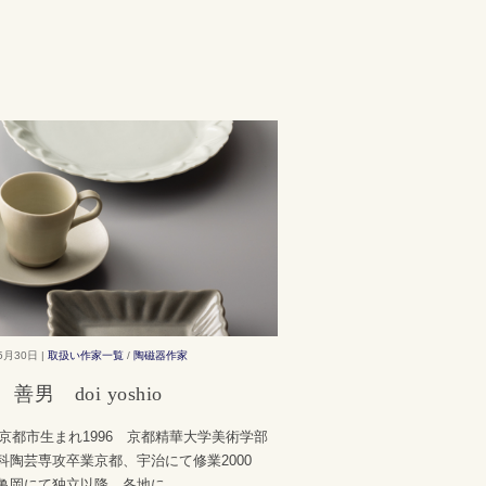
5月30日 |
取扱い作家一覧
/
陶磁器作家
善男 doi yoshio
0 京都市生まれ1996 京都精華大学美術学部
科陶芸専攻卒業京都、宇治にて修業2000
亀岡にて独立以降、各地に
...