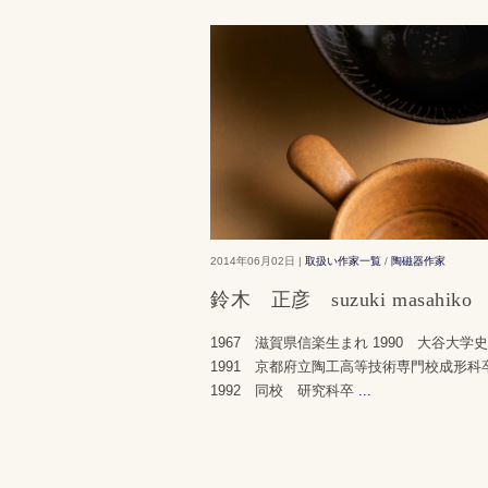
2014年06月02日 |
取扱い作家一覧
/
陶磁器作家
鈴木 正彦 suzuki masahiko
1967 滋賀県信楽生まれ 1990 大谷大学
1991 京都府立陶工高等技術専門校成形科
1992 同校 研究科卒
...