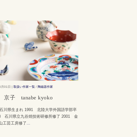
6月01日 |
取扱い作家一覧
/
陶磁器作家
京子 tanabe kyoko
9 石川県生まれ 1991 北陸大学外国語学部卒
98 石川県立九谷焼技術研修所修了 2001 金
山工芸工房修了
...