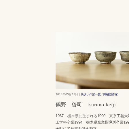
2014年05月31日 |
取扱い作家一覧
/
陶磁器作家
鶴野 啓司 tsuruno keiji
1967 栃木県に生まれる1990 東京工芸
工学科卒業1994 栃木県窯業指導所卒業19
子町にて薪窯を築き独立
...