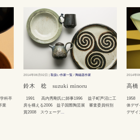
2014年06月02日 |
取扱い作家一覧
/
陶磁器作家
2014年0
鈴木 稔 suzuki minoru
高橋 禎
史学科卒
1991 高内秀剛氏に師事1996 益子町芦沼に工
195
卒業
房を構える2006 益子国際陶芸展 審査委員特別
体デザ
賞2008 スウェーデ
...
デザイ