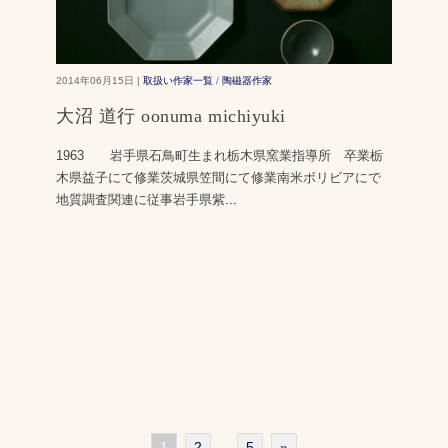
2014年06月15日 |
取扱い作家一覧
/
陶磁器作家
大沼 道行 oonuma michiyuki
1963 岩手県石鳥町生まれ栃木県窯業指導所 卒業栃
木県益子にて修業茨城県笠間にて修業南米ボリビアにで
地質調査関連に従事岩手県紫
...
1
2
…
5
»