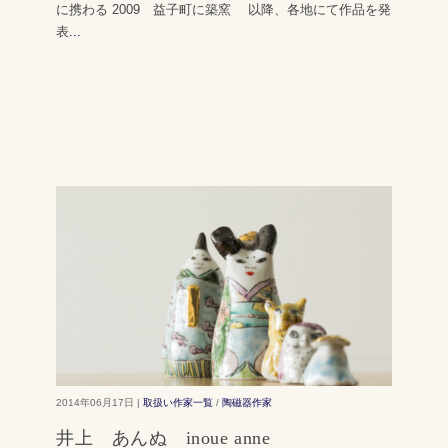
に携わる 2009 益子町に築窯 以降、各地にて作品を発
表
...
2014年06月17日 |
取扱い作家一覧
/
陶磁器作家
井上 あんぬ inoue anne