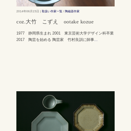
2014年06月15日 |
取扱い作家一覧
/
陶磁器作家
coz.大竹 こずえ ootake kozue
1977 静岡県生まれ 2001 東京芸術大学デザイン科卒業
2017 陶芸を始める 陶芸家 竹村良訓に師事
...