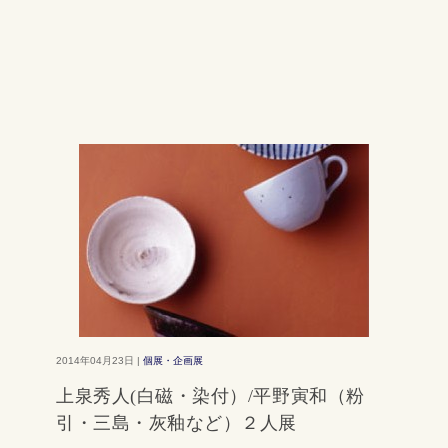
2014年04月23日 |
個展・企画展
上泉秀人(白磁・染付）/平野寅和（粉
引・三島・灰釉など）２人展