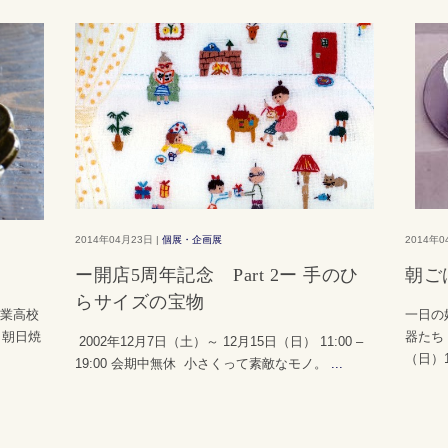
2014年04月23日 |
個展・企画展
2014年0
ー開店5周年記念 Part 2ー 手のひ
朝ご
らサイズの宝物
工業高校
一日の
 朝日焼
器たち
2002年12月7日（土）～ 12月15日（日） 11:00 –
（日）11
19:00 会期中無休 小さくって素敵なモノ。
...