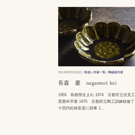
2014年05月28日 |
取扱い作家一覧
/
陶磁器作家
長森 慶 nagamori kei
1955 島根県生まれ 1974 京都市立伏見
窯業科卒業 1975 京都府立陶工訓練校修了
十四代松林富斎に師事 1
...