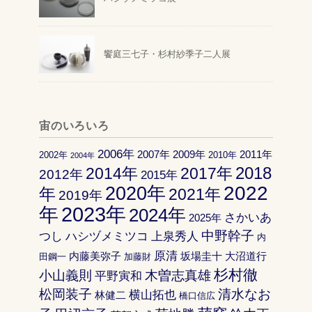
饗庭三七子・杉村紗季子二人展
宙のいろいろ
2006年
2007年
2009年
2011年
2002年
2010年
2004年
2018
2014年
2017年
2012年
2015年
2022
2020年
年
2021年
2019年
2023年
年
2024年
さかいあ
2025年
中野幹子
つし
ハシヅメミツコ
上泉秀人
内
原清
内藤美弥子
坂場圭十
大沼道行
田鋼一
加藤財
杉村徹
小山義則
木曽志真雄
平野寅和
松岡装子
清水なお
横山拓也
林健二
橋口信広