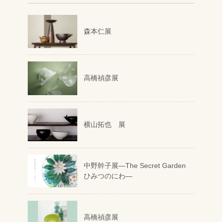
森本仁展
高橋禎彦展
横山拓也 展
中野幹子展―The Secret Garden
ひみつのにわ―
高橋禎彦展