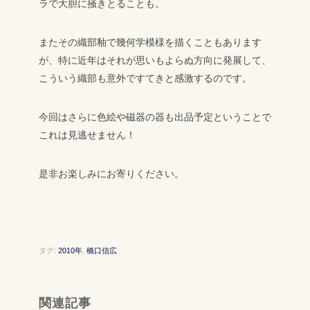
ラで大胆に掻きとることも。
またその織部釉で幾何学模様を描くこともあります
が、特に近年はそれが思いもよらぬ方向に発展して、
こういう織部も意外ですてきと感激するのです。
今回はさらに色絵や磁器の器も出品予定ということで
これは見逃せません！
是非お楽しみにお寄りください。
タグ:
2010年
,
橋口信広
関連記事