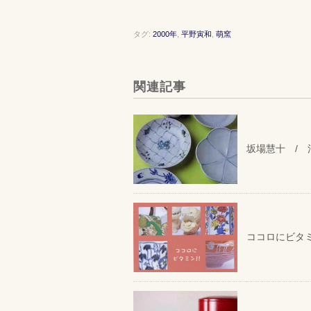
タグ:
2000年
,
平野寅和
,
萌窯
関連記事
坂場慧十 / 
ココロにビタ