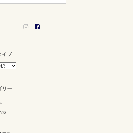
カイブ
ゴリー
せ
作家