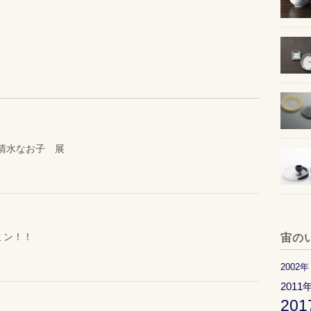
清水なお子 展
ミン！！
宙の
2002年
2011
20