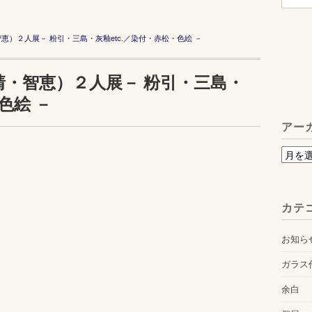
）２人展－ 粉引・三島・灰釉etc.／染付・赤松・色絵 －
靖・智恵）２人展－ 粉引・三島・
色絵 －
アー
ア
ー
カ
カテ
イ
ブ
お知ら
ガラス
余白