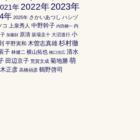
2023年
2022年
2021年
24年
さかいあつし
ハシヅ
2025年
中野幹子
ツコ
上泉秀人
内
内田鋼一
小
原清
弥子
坂場圭十
大沼道行
加藤財
杉村徹
則
木曽志真雄
平野寅和
装子
清水
横山拓也
林健二
橋口信広
萌
子
田辺京子
菊地勝
荒賀文成
鈴木正彦
鶴野啓司
高橋禎彦