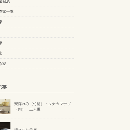
企画展
作家一覧
家
家
家
作家
記事
安澤れみ（竹籠）・タナカマナブ
（陶） 二人展
清水なお子展