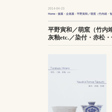
2014-04-23
Home
›
個展・企画展
›
平野寅和／萌窯（竹内靖・智恵
平野寅和／萌窯（竹内
灰釉etc.／染付・赤松・