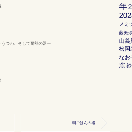
年
展
20
メミ
藤美
山義
－うつわ、そして耐熱の器ー
松岡
なお
窯
展
朝ごはんの器