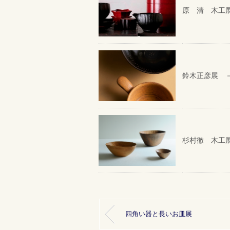
原 清 木工
鈴木正彦展 
杉村徹 木工
四角い器と長いお皿展