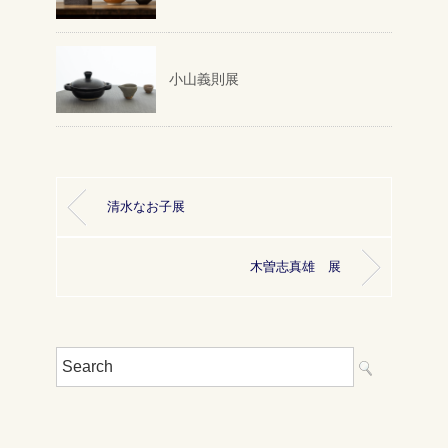
小山義則展
清水なお子展
木曽志真雄 展