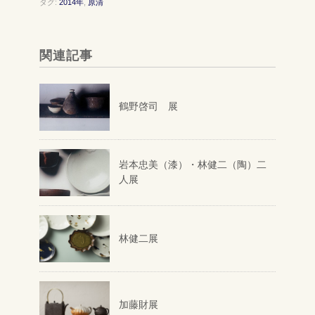
タグ:
2014年
,
原清
関連記事
鶴野啓司 展
岩本忠美（漆）・林健二（陶）二
人展
林健二展
加藤財展