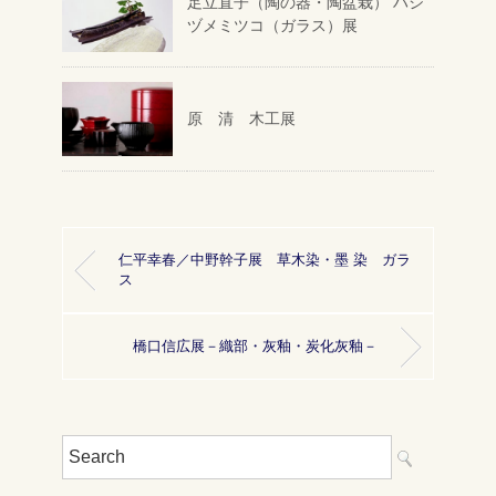
足立直子（陶の器・陶盆栽） ハシ
ヅメミツコ（ガラス）展
原 清 木工展
仁平幸春／中野幹子展 草木染・墨 染 ガラ
ス
橋口信広展－織部・灰釉・炭化灰釉－