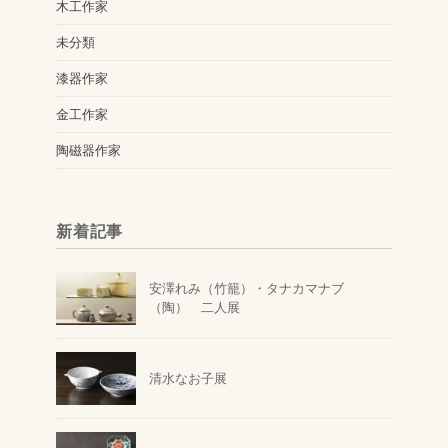
木工作家
未分類
漆器作家
金工作家
陶磁器作家
新着記事
安澤れみ（竹籠）・タナカマナブ
（陶） 二人展
清水なお子展