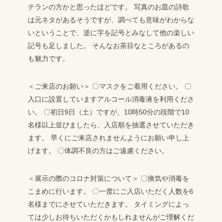
テランの方かと思ったほどです。
写真のお皿の詩歌
は元ネタがあるそうですが、調べても意味がわからな
いということで、逆に字を記号とみなして他の楽しい
記号も足しました。
そんなお茶目なところがあるの
も魅力です。
＜ご来店のお願い＞
〇マスクをご着用ください。
〇
入口に設置していますアルコール消毒液を利用くださ
い。
〇初日9日（土）ですが、10時50分の段階で10
名様以上並びましたら、入店順を抽選させていただき
ます。
早くにご来店されませんようにお願い申し上
げます。
〇体調不良の方はご遠慮ください。
＜展示の際のコロナ対策について＞
〇換気や消毒を
こまめに行います。
〇一度にご入店いただく人数を6
名様までにさせていただきます。
タイミングによっ
ては少しお待ちいただくかもしれませんがご理解くだ