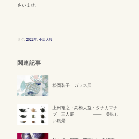
さいませ。
タグ:
2022年
,
小坂大毅
関連記事
松岡装子 ガラス展
上田裕之・高橋大益・タナカマナ
ブ 三人展 ―― 美味し
い風景 ――