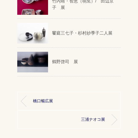
竹内靖・智恵（萌窯）/ 田辺京
子 展
饗庭三七子・杉村紗季子二人展
鶴野啓司 展
橋口暢広展
三浦ナオコ展