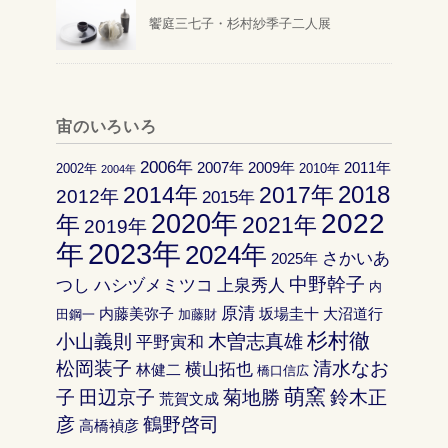
饗庭三七子・杉村紗季子二人展
宙のいろいろ
2006年
2007年
2009年
2011年
2002年
2010年
2004年
2018
2014年
2017年
2012年
2015年
2022
2020年
年
2021年
2019年
2023年
年
2024年
さかいあ
2025年
中野幹子
つし
ハシヅメミツコ
上泉秀人
内
原清
内藤美弥子
坂場圭十
大沼道行
田鋼一
加藤財
杉村徹
小山義則
木曽志真雄
平野寅和
松岡装子
清水なお
横山拓也
林健二
橋口信広
萌窯
子
田辺京子
菊地勝
鈴木正
荒賀文成
彦
鶴野啓司
高橋禎彦