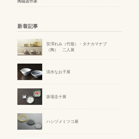
陶磁器作家
新着記事
安澤れみ（竹籠）・タナカマナブ
（陶） 二人展
清水なお子展
坂場圭十展
ハシヅメミツコ展