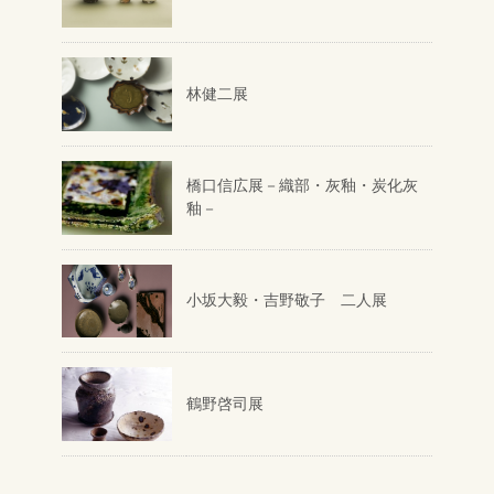
林健二展
橋口信広展－織部・灰釉・炭化灰
釉－
小坂大毅・吉野敬子 二人展
鶴野啓司展