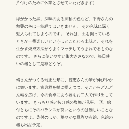
片付けのために休業とさせていただきます）
緑がかった黒。深味のある灰釉の色など、平野さんの
釉薬の色は一筋縄ではいきません。
その色味に深く
魅入られてしまうのです。
それは、土を掘っている
ときが一番楽しいというほどこだわる土味と、それを
生かす焼成方法がうまくマッチしてうまれでるものな
のです。
さらに使いやすい形大きさなので、毎日使
いの器として是非どうぞ。
靖さんがつくる端正な形に、智恵さんの筆が伸びやか
に舞います。古典柄を軸に据えつつ、そこからどんど
ん幅を広げ、今の食卓にあう器をお二人で作り出して
います。
きっちり感と抜け感の塩梅が見事。
形、絵
付ともにそのバランスが良いというのは難しいことな
のですよ。染付のほか、華やかな豆彩や赤絵、色絵の
器も出品予定。