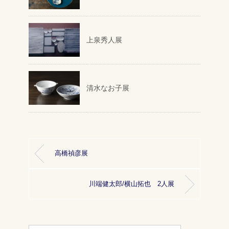
上泉秀人展
清水なお子展
高橋禎彦展
川端健太郎/横山拓也 2人展