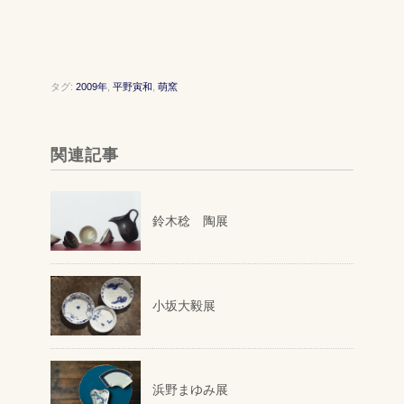
タグ:
2009年
,
平野寅和
,
萌窯
関連記事
鈴木稔 陶展
小坂大毅展
浜野まゆみ展