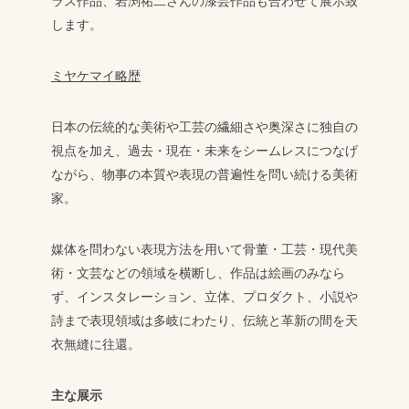
ラス作品、岩渕祐二さんの漆芸作品も合わせて展示致
します。
ミヤケマイ略歴
日本の伝統的な美術や工芸の繊細さや奥深さに独自の
視点を加え、過去・現在・未来をシームレスにつなげ
ながら、物事の本質や表現の普遍性を問い続ける美術
家。
媒体を問わない表現方法を用いて骨董・工芸・現代美
術・文芸などの領域を横断し、作品は絵画のみなら
ず、インスタレーション、立体、プロダクト、小説や
詩まで表現領域は多岐にわたり、伝統と革新の間を天
衣無縫に往還。
主な展示