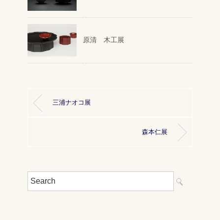
原清 木工展
三浦ナオコ展
森本仁展