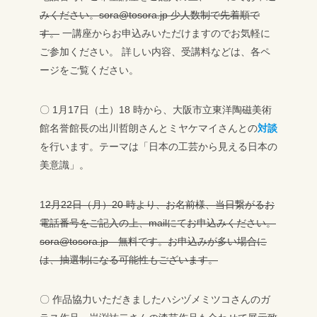
みください。
sora@tosora.jp
少人数制で先着順で
す。
一講座からお申込みいただけますのでお気軽に
ご参加ください。
詳しい内容、受講料などは、各ペ
ージをご覧ください。
〇 1月17日（土）18 時から、大阪市立東洋陶磁美術
館名誉館長の出川哲朗さんとミヤケマイさんとの
対談
を行います。テーマは「日本の工芸から見える日本の
美意識」。
1
2月22日（月）20 時より、お名前様、当日繋がるお
電話番号をご記入の上、mailにてお申込みください。
sora@tosora.jp
無料です。
お申込みが多い場合に
は、抽選制になる可能性もございます。
〇 作品協力いただきましたハシヅメミツコさんのガ