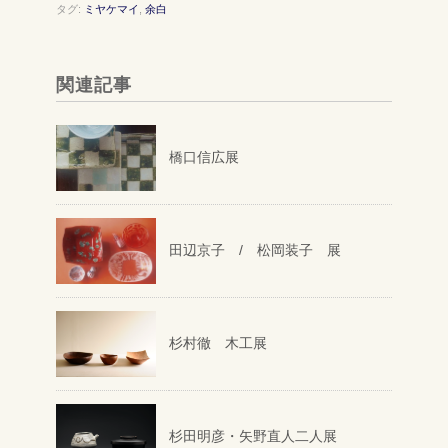
タグ:
ミヤケマイ
,
余白
関連記事
橋口信広展
田辺京子 / 松岡装子 展
杉村徹 木工展
杉田明彦・矢野直人二人展