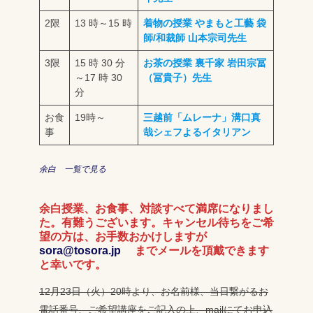
2限
13 時～15 時
着物の授業 やまもと工藝 袋
師/和裁師 山本宗司先生
3限
15 時 30 分
お茶の授業 裏千家 岩田宗冨
～17 時 30
（冨貴子）先生
分
お食
19時～
三越前「ムレーナ」溝口真
事
哉シェフよるイタリアン
余白 一覧で見る
余白授業、お食事、対談すべて満席になりまし
た。有難うございます。キャンセル待ちをご希
望の方は、お手数おかけしますが
sora@tosora.jp
までメールを頂戴できます
と幸いです。
12月23日（火）20時より、お名前様、当日繋がるお
電話番号、ご希望講座をご記入の上、mailにてお申込