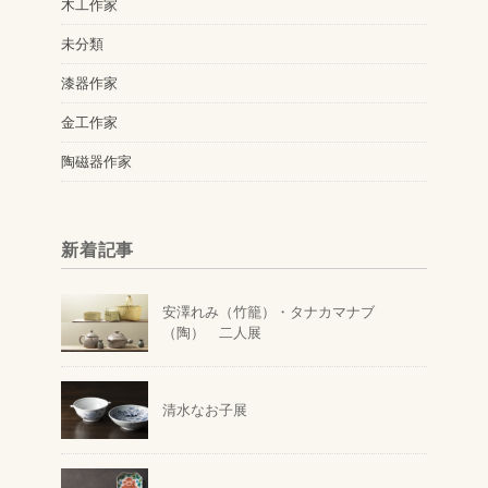
木工作家
未分類
漆器作家
金工作家
陶磁器作家
新着記事
安澤れみ（竹籠）・タナカマナブ
（陶） 二人展
清水なお子展