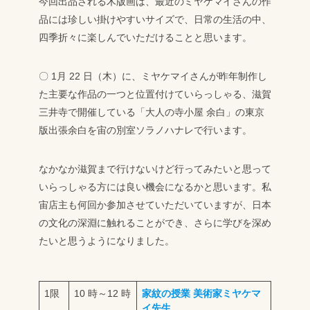
今回出品される木版画は、最近のミヤケマイさんの作
品には珍しい掛けやすいサイズで、日常の生活の中、
四季折々に楽しんでいただけることと思います。
〇 1月 22 日（木）に、ミヤケマイさんが昨年制作し
た主要な作品の一つと位置付けていらっしゃる、滋賀
三井寺で開催している「大人の寺小屋 余白」の東京
版出張余白を宙の別室ソラノハナレで行います。
なかなか滋賀まで行けないけど行ってみたいと思って
いらっしゃる方には良い機会になるかと思います。
私
宙店主も何回か参加させていただいていますが、日本
の文化の深淵に触れることができ、さらに学びを深め
たいと思うようになりました。
1限
10 時～12 時
家紋の授業 美術家ミヤケマ
イ先生