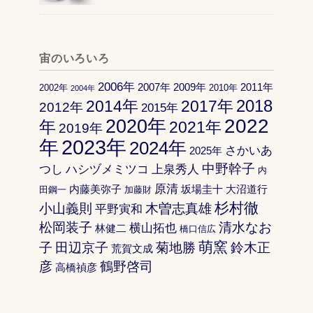
宙のいろいろ
2006年
2007年
2009年
2011年
2002年
2010年
2004年
2018
2014年
2017年
2012年
2015年
2022
2020年
年
2021年
2019年
2023年
年
2024年
さかいあ
2025年
中野幹子
つし
ハシヅメミツコ
上泉秀人
内
原清
内藤美弥子
坂場圭十
大沼道行
田鋼一
加藤財
杉村徹
小山義則
木曽志真雄
平野寅和
松岡装子
清水なお
横山拓也
林健二
橋口信広
萌窯
子
田辺京子
菊地勝
鈴木正
荒賀文成
彦
鶴野啓司
高橋禎彦